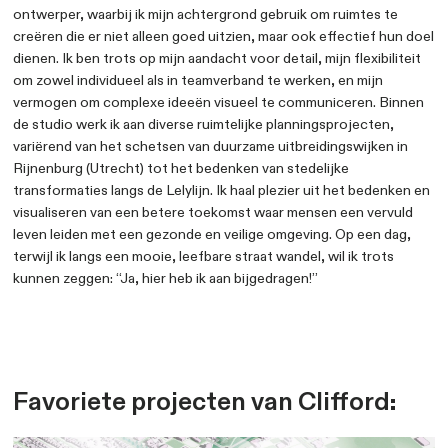
voor ontwerp en een nieuwsgierigheid naar de verhale
mensen. Naarmate ik ouder werd, besefte ik dat mijn in
esthetiek hand in hand ging met nieuwsgierigheid naa
hun omgevingen. Dit leidde ertoe dat ik een carrière in
architectuur en stedenbouw nastreefde, waar ik mijn 
ontwerp kan combineren met maatschappelijke betrok
Bij Studio Bereikbaar werk ik als stedelijke onderzoek
ontwerper, waarbij ik mijn achtergrond gebruik om rui
creëren die er niet alleen goed uitzien, maar ook effec
dienen. Ik ben trots op mijn aandacht voor detail, mijn fl
om zowel individueel als in teamverband te werken, en 
vermogen om complexe ideeën visueel te communicer
de studio werk ik aan diverse ruimtelijke planningsproj
variërend van het schetsen van duurzame uitbreidingsw
Rijnenburg (Utrecht) tot het bedenken van stedelijke