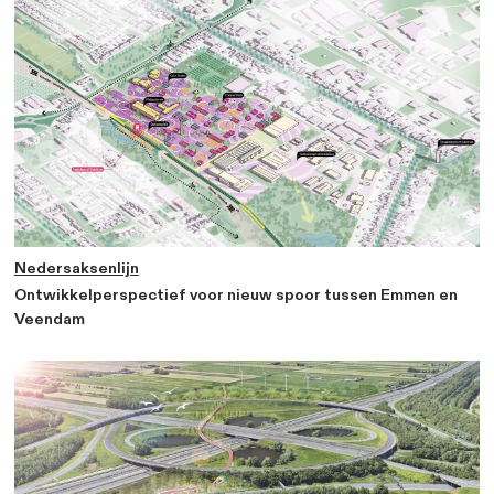
transformaties langs de Lelylijn. Ik haal plezier uit het
visualiseren van een betere toekomst waar mensen ee
leven leiden met een gezonde en veilige omgeving. Op
terwijl ik langs een mooie, leefbare straat wandel, wil ik
kunnen zeggen: “Ja, hier heb ik aan bijgedragen!”
Favoriete projecten van Cliff