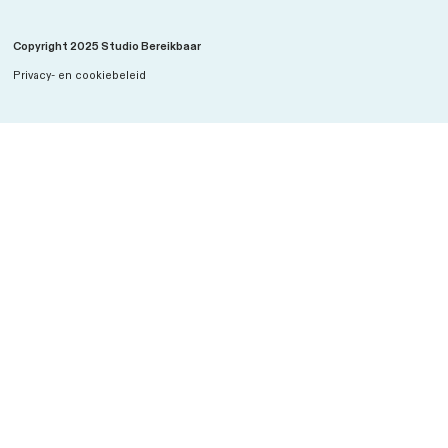
NOVEX Lelylijn
Ontwikkelperspectief voor economische
structuurversterking
Stationsplein 45 – D2.150