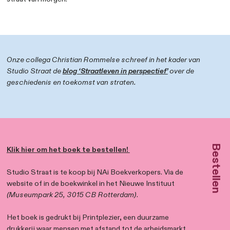
stoepen werden verbreed met zitjes en geveltuinen.
Toegankelijkheid, verblijfskwaliteit en ruimtevriendelijk
kwamen steeds centraler te staan. Het resultaat? Pra
straten die naadloos passen in hun omgeving.
Studio Straat is een naslagwerk van 80 voorbeeldstrat
stedelijk Nederland, waar de ‘strijd om ruimte’ tot prik
ontwerpen leidde. In deze compilatie zijn foto’s, afme
data verzameld en geanalyseerd. Elke straat is beoord
indicatoren als
ruimte voor voetgangers en fietsers
klimaatadaptatie en beleving
. Dit biedt niet alleen 
inspirerend overzicht van creatieve straatoplossingen
concrete handvatten voor het maken van toekomstbe
keuzes.
Het doel van Studio Straat? Zorgen dat deze voorbe