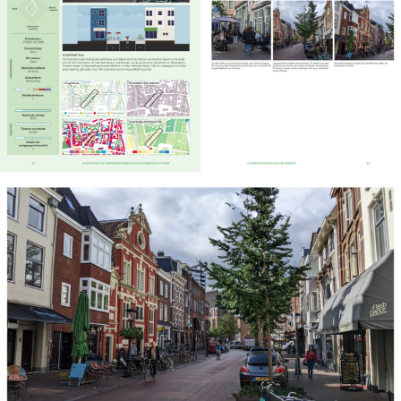
Klik hier om het boek te bestellen!
Studio Straat is te koop bij NAi Boekverkopers. Via de
website of in de boekwinkel in het Nieuwe Instituut
(Museumpark 25, 3015 CB Rotterdam)
.
Het boek is gedrukt bij Printplezier, een duurzame
drukkerij waar mensen met afstand tot de arbeidsmark
met zorg en vakmanschap werken aan een mooi
eindresultaat.
Vragen? Mail naar studiostraat@studiobereikbaar.nl