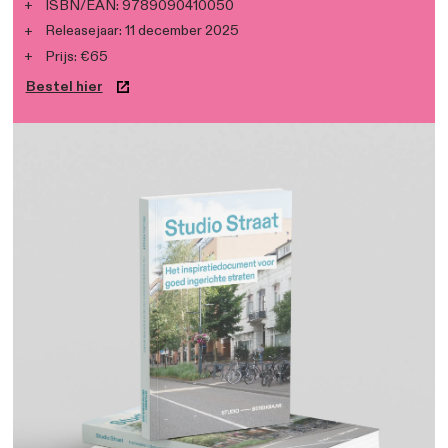
Specificaties
Studio Straat
232 pagina’s – paperback
ISBN/EAN:
9789090410
050
Releasejaar: 11 december 2025
Prijs:
€
65
Bestel hier