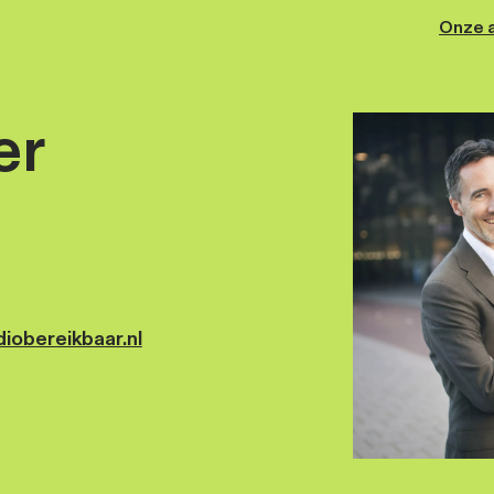
Kager
st
kager@studiobereikbaar.nl