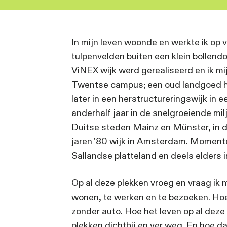
In mijn leven woonde en we
tulpenvelden buiten een kl
ViNEX wijk werd gerealisee
Twentse campus; een oud 
later in een herstructureri
anderhalf jaar in de snelg
Duitse steden Mainz en Mü