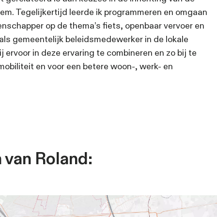
am. Momenteel deels in een dorpje van 300 i
els elders in Europa.
n vraag ik me af wat deze plekken aantrekkel
oeken. Hoe ernaar toe te reizen en er vanda
 op al deze plekken is, hoe dat in verbinding
. En hoe dat gerelateerd is aan keuzes in de 
rkeerssysteem. Tegelijkertijd leerde ik pro
 ik als wetenschapper op de thema’s fiets, 
ik jarenlang als gemeentelijk beleidsmedewerk
aar zet ik mij ervoor in deze ervaring te combi
duurzame mobiliteit en voor een betere woon
 oud.