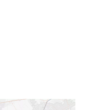
nwoners op het
ijk maakt om er te
an te komen, ook
 staat met andere
inrichting van de
grammeren en omgaan
openbaar vervoer en
er in de lokale
neren en zo bij te
-, werk- en