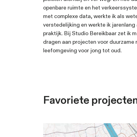
jaren ’80 wijk in Amsterd
Sallandse platteland en de
Op al deze plekken vroeg e
wonen, te werken en te bez
zonder auto. Hoe het leven
plekken dichtbij en ver weg
openbare ruimte en het ve
met complexe data, werkte
verstedelijking en werkte 
praktijk. Bij Studio Bereikb
dragen aan projecten voor 
leefomgeving voor jong tot