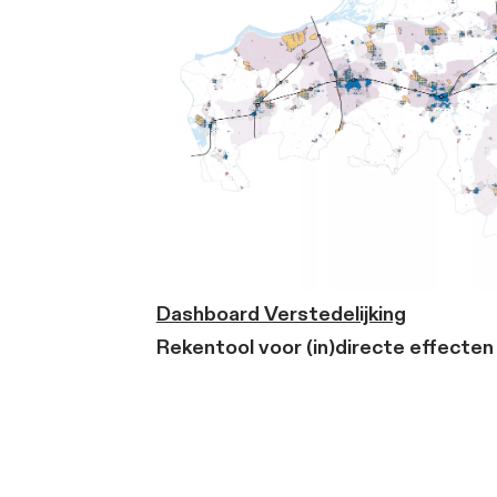
Mijn040Routes
GPS-data onderzoek in d