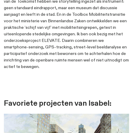
wijken zo in dat ze bijdragen aan een gezond en gelukk
Wat mij hierin drijft is de overtuiging dat een gezonde
leefomgeving niet vanzelf ontstaat, maar dat ze maakba
je vragen stelt, mensen betrekt, samen ontwerpt, voor
heilige huisjes durft te gaan en bereid bent om strate
in de grond met elkaar te verbinden.
Dit komt ook tot uiting in mijn drie favoriete projecte
met de gemeente Tilburg werkte ik aan de Fietsagend
aan ontwerpende onderzoeken voor de Cityring en de
Spoorlaan: trajecten waarbij strategie, ontwerp en rui
kwaliteit samenkomen. In het Leeuwardens Mobilitei
van de Toekomst hebben we storytelling ingezet als i
geen standaard eindrapport, maar een museum dat dis
aanjaagt en leeft in de stad. En in de Toolbox Mobilitei
voor het ministerie van Binnenlandse Zaken ontwikke