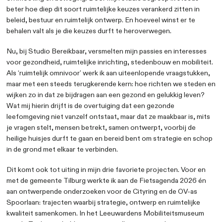
contrast: een grote, ruige stad met diverse gemeens
leefwerelden, continu in verandering. Mijn nieuwsgier
begrijpen hoe het individu, de gemeenschap en onze f
leefomgeving op elkaar inspelen, zorgde ervoor dat ik 
besloot sociale geografie en planologie te studeren. T
studie verbaasde ik me steeds opnieuw over de domina
auto in onze openbare ruimte, wat ten koste ging van 
ontmoeting en beweging. Door mijn studie begreep ik
beter hoe diep dit soort ruimtelijke keuzes verankerd z
beleid, bestuur en ruimtelijk ontwerp. En hoeveel winst
behalen valt als je die keuzes durft te heroverwegen.
Nu, bij Studio Bereikbaar, versmelten mijn passies en 
voor gezondheid, ruimtelijke inrichting, stedenbouw en
Als ‘ruimtelijk omnivoor’ werk ik aan uiteenlopende vr
maar met een steeds terugkerende kern: hoe richten 