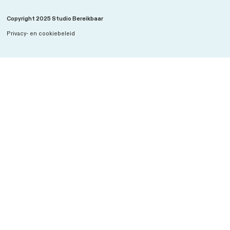
ELEVATE
Gezondere steden ontwerpen met AI, mobiliteits
gebruikservaringen